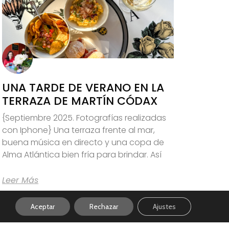
UNA TARDE DE VERANO EN LA
TERRAZA DE MARTÍN CÓDAX
{Septiembre 2025. Fotografías realizadas
con Iphone} Una terraza frente al mar,
buena música en directo y una copa de
Alma Atlántica bien fría para brindar. Así
Leer Más
Aceptar
Rechazar
Ajustes