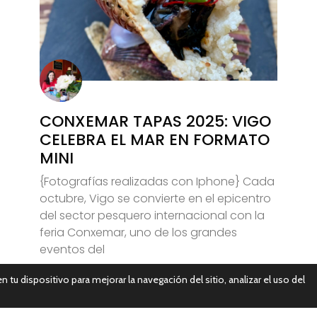
CONXEMAR TAPAS 2025: VIGO
CELEBRA EL MAR EN FORMATO
MINI
{Fotografías realizadas con Iphone} Cada
octubre, Vigo se convierte en el epicentro
del sector pesquero internacional con la
feria Conxemar, uno de los grandes
eventos del
n tu dispositivo para mejorar la navegación del sitio, analizar el uso del
Leer Más