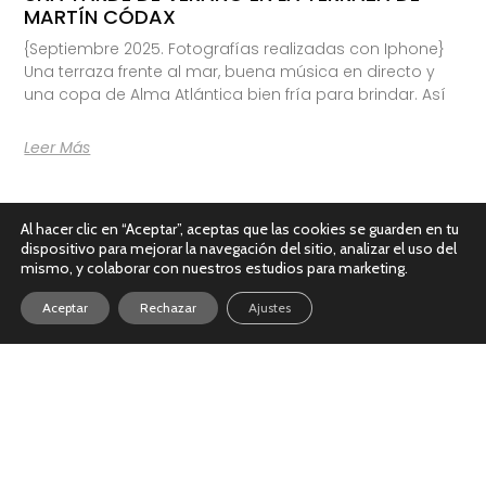
MARTÍN CÓDAX
{Septiembre 2025. Fotografías realizadas con Iphone}
Una terraza frente al mar, buena música en directo y
una copa de Alma Atlántica bien fría para brindar. Así
Leer Más
Al hacer clic en “Aceptar”, aceptas que las cookies se guarden en tu
dispositivo para mejorar la navegación del sitio, analizar el uso del
mismo, y colaborar con nuestros estudios para marketing.
Aceptar
Rechazar
Ajustes