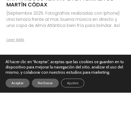
MARTÍN CÓDAX
{Septiembre 2025. Fotografías realizadas con Iphone}
Una terraza frente al mar, buena música en directo y
una copa de Alma Atlántica bien fría para brindar. Así
Leer Más
Al hacer clic en “Aceptar”, aceptas que las cookies se guarden en tu
dispositivo para mejorar la navegación del sitio, analizar el uso del
mismo, y colaborar con nuestros estudios para marketing.
Aceptar
Rechazar
Ajustes