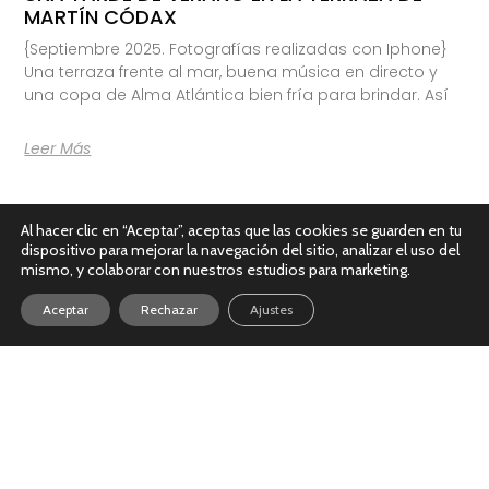
MARTÍN CÓDAX
{Septiembre 2025. Fotografías realizadas con Iphone}
Una terraza frente al mar, buena música en directo y
una copa de Alma Atlántica bien fría para brindar. Así
Leer Más
Al hacer clic en “Aceptar”, aceptas que las cookies se guarden en tu
dispositivo para mejorar la navegación del sitio, analizar el uso del
mismo, y colaborar con nuestros estudios para marketing.
Aceptar
Rechazar
Ajustes