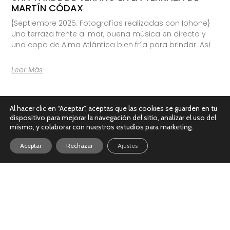
MARTÍN CÓDAX
{Septiembre 2025. Fotografías realizadas con Iphone}
Una terraza frente al mar, buena música en directo y
una copa de Alma Atlántica bien fría para brindar. Así
Leer Más
Al hacer clic en “Aceptar”, aceptas que las cookies se guarden en tu
dispositivo para mejorar la navegación del sitio, analizar el uso del
mismo, y colaborar con nuestros estudios para marketing.
Aceptar
Rechazar
Ajustes