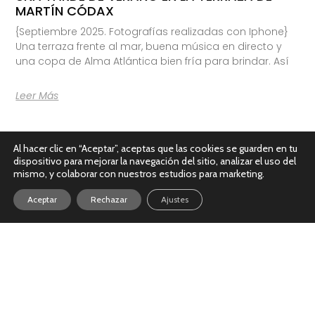
MARTÍN CÓDAX
{Septiembre 2025. Fotografías realizadas con Iphone}
Una terraza frente al mar, buena música en directo y
una copa de Alma Atlántica bien fría para brindar. Así
Leer Más
Al hacer clic en “Aceptar”, aceptas que las cookies se guarden en tu
dispositivo para mejorar la navegación del sitio, analizar el uso del
mismo, y colaborar con nuestros estudios para marketing.
Aceptar
Rechazar
Ajustes