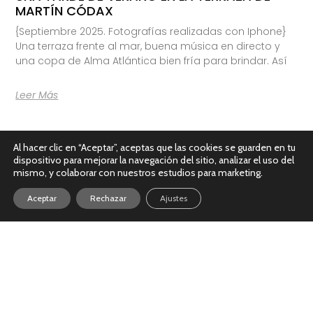
MARTÍN CÓDAX
{Septiembre 2025. Fotografías realizadas con Iphone}
Una terraza frente al mar, buena música en directo y
una copa de Alma Atlántica bien fría para brindar. Así
Leer Más
Al hacer clic en “Aceptar”, aceptas que las cookies se guarden en tu
dispositivo para mejorar la navegación del sitio, analizar el uso del
mismo, y colaborar con nuestros estudios para marketing.
Aceptar
Rechazar
Ajustes