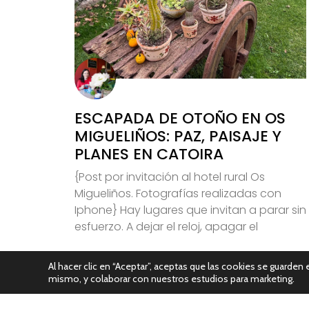
ESCAPADA DE OTOÑO EN OS
MIGUELIÑOS: PAZ, PAISAJE Y
PLANES EN CATOIRA
{Post por invitación al hotel rural Os
Migueliños. Fotografías realizadas con
Iphone} Hay lugares que invitan a parar sin
esfuerzo. A dejar el reloj, apagar el
Leer Más
Al hacer clic en “Aceptar”, aceptas que las cookies se guarden e
mismo, y colaborar con nuestros estudios para marketing.