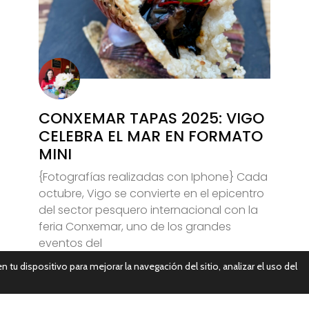
CONXEMAR TAPAS 2025: VIGO
CELEBRA EL MAR EN FORMATO
MINI
{Fotografías realizadas con Iphone} Cada
octubre, Vigo se convierte en el epicentro
del sector pesquero internacional con la
feria Conxemar, uno de los grandes
eventos del
n tu dispositivo para mejorar la navegación del sitio, analizar el uso del
Leer Más