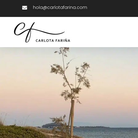
hola@carlotafarina.com