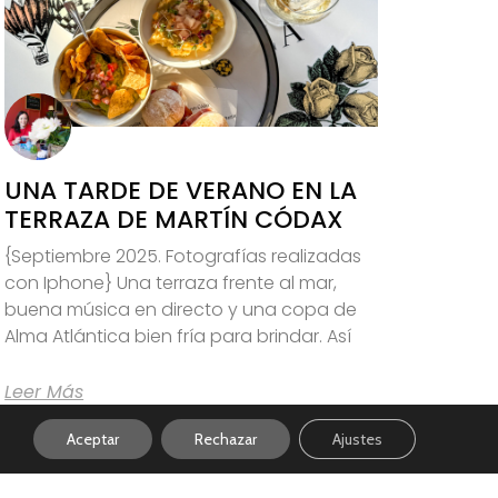
UNA TARDE DE VERANO EN LA
TERRAZA DE MARTÍN CÓDAX
{Septiembre 2025. Fotografías realizadas
con Iphone} Una terraza frente al mar,
buena música en directo y una copa de
Alma Atlántica bien fría para brindar. Así
Leer Más
Aceptar
Rechazar
Ajustes