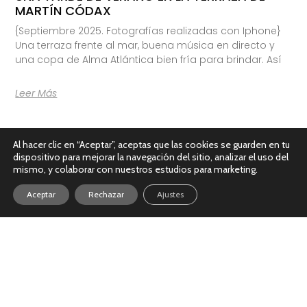
MARTÍN CÓDAX
{Septiembre 2025. Fotografías realizadas con Iphone}
Una terraza frente al mar, buena música en directo y
una copa de Alma Atlántica bien fría para brindar. Así
Leer Más
Al hacer clic en “Aceptar”, aceptas que las cookies se guarden en tu
dispositivo para mejorar la navegación del sitio, analizar el uso del
mismo, y colaborar con nuestros estudios para marketing.
Aceptar
Rechazar
Ajustes