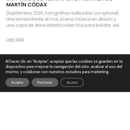
MARTÍN CÓDAX
{Septiembre 2025. Fotografías realizadas con Iphone}
Una terraza frente al mar, buena música en directo y
una copa de Alma Atlántica bien fría para brindar. Así
Leer Más
Al hacer clic en “Aceptar”, aceptas que las cookies se guarden en tu
dispositivo para mejorar la navegación del sitio, analizar el uso del
mismo, y colaborar con nuestros estudios para marketing.
Aceptar
Rechazar
Ajustes