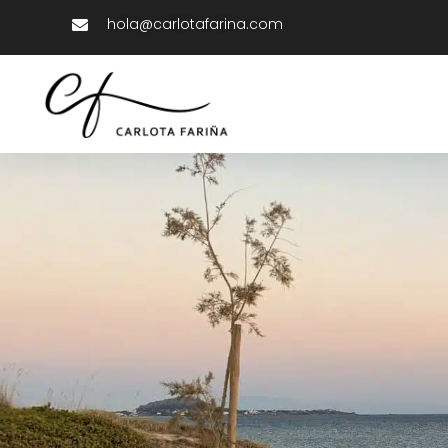
hola@carlotafarina.com