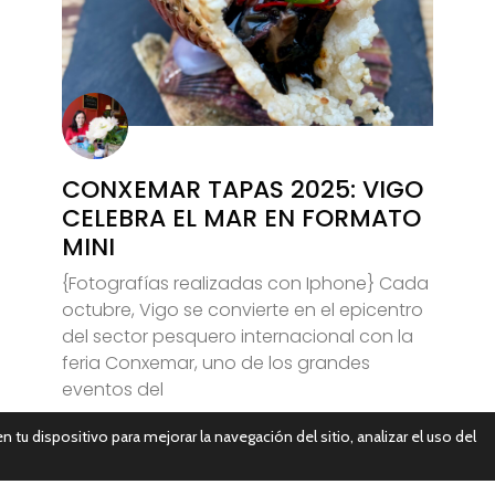
CONXEMAR TAPAS 2025: VIGO
CELEBRA EL MAR EN FORMATO
MINI
{Fotografías realizadas con Iphone} Cada
octubre, Vigo se convierte en el epicentro
del sector pesquero internacional con la
feria Conxemar, uno de los grandes
eventos del
n tu dispositivo para mejorar la navegación del sitio, analizar el uso del
Leer Más