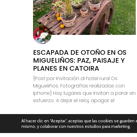
ESCAPADA DE OTOÑO EN OS
MIGUELIÑOS: PAZ, PAISAJE Y
PLANES EN CATOIRA
{Post por invitación al hotel rural Os
Migueliños. Fotografías realizadas con
Iphone} Hay lugares que invitan a parar sin
esfuerzo. A dejar el reloj, apagar el
Leer Más
Al hacer clic en “Aceptar”, aceptas que las cookies se guarden e
mismo, y colaborar con nuestros estudios para marketing.