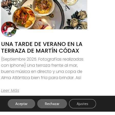
UNA TARDE DE VERANO EN LA
TERRAZA DE MARTÍN CÓDAX
{Septiembre 2025. Fotografías realizadas
con Iphone} Una terraza frente al mar,
buena música en directo y una copa de
Alma Atlántica bien fría para brindar. Así
Leer Más
Aceptar
Rechazar
Ajustes