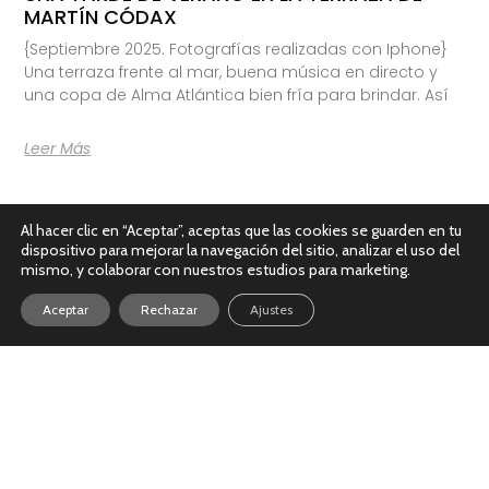
MARTÍN CÓDAX
{Septiembre 2025. Fotografías realizadas con Iphone}
Una terraza frente al mar, buena música en directo y
una copa de Alma Atlántica bien fría para brindar. Así
Leer Más
Al hacer clic en “Aceptar”, aceptas que las cookies se guarden en tu
dispositivo para mejorar la navegación del sitio, analizar el uso del
mismo, y colaborar con nuestros estudios para marketing.
Aceptar
Rechazar
Ajustes