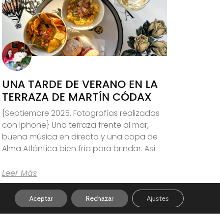
UNA TARDE DE VERANO EN LA
TERRAZA DE MARTÍN CÓDAX
{Septiembre 2025. Fotografías realizadas
con Iphone} Una terraza frente al mar,
buena música en directo y una copa de
Alma Atlántica bien fría para brindar. Así
Leer Más
Aceptar
Rechazar
Ajustes