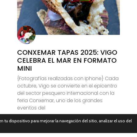
CONXEMAR TAPAS 2025: VIGO
CELEBRA EL MAR EN FORMATO
MINI
{Fotografías realizadas con Iphone} Cada
octubre, Vigo se convierte en el epicentro
del sector pesquero internacional con la
feria Conxemar, uno de los grandes
eventos del
n tu dispositivo para mejorar la navegación del sitio, analizar el uso del
Leer Más