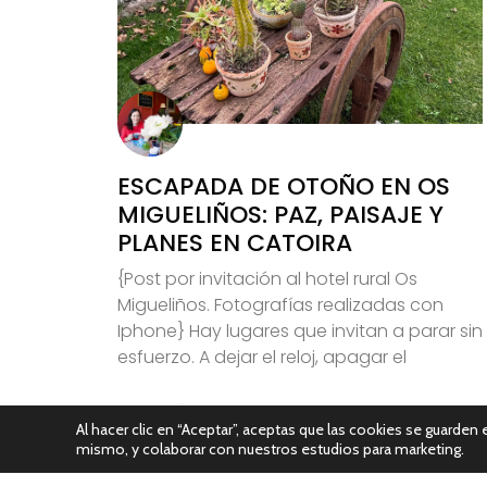
ESCAPADA DE OTOÑO EN OS
MIGUELIÑOS: PAZ, PAISAJE Y
PLANES EN CATOIRA
{Post por invitación al hotel rural Os
Migueliños. Fotografías realizadas con
Iphone} Hay lugares que invitan a parar sin
esfuerzo. A dejar el reloj, apagar el
Leer Más
Al hacer clic en “Aceptar”, aceptas que las cookies se guarden e
mismo, y colaborar con nuestros estudios para marketing.