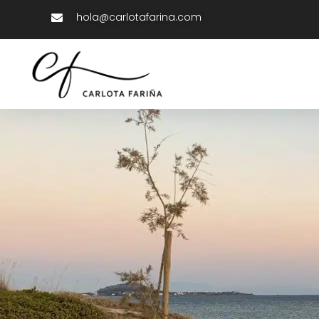
hola@carlotafarina.com