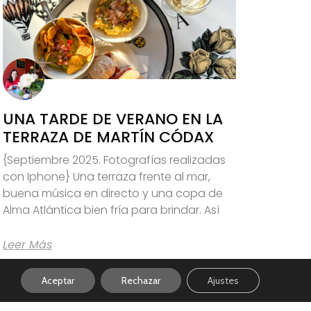
UNA TARDE DE VERANO EN LA
TERRAZA DE MARTÍN CÓDAX
{Septiembre 2025. Fotografías realizadas
con Iphone} Una terraza frente al mar,
buena música en directo y una copa de
Alma Atlántica bien fría para brindar. Así
Leer Más
Aceptar
Rechazar
Ajustes