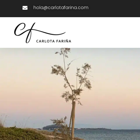
hola@carlotafarina.com