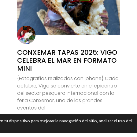
CONXEMAR TAPAS 2025: VIGO
CELEBRA EL MAR EN FORMATO
MINI
{Fotografías realizadas con Iphone} Cada
octubre, Vigo se convierte en el epicentro
del sector pesquero internacional con la
feria Conxemar, uno de los grandes
eventos del
n tu dispositivo para mejorar la navegación del sitio, analizar el uso del
Leer Más