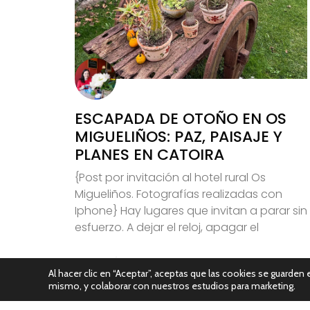
ESCAPADA DE OTOÑO EN OS
MIGUELIÑOS: PAZ, PAISAJE Y
PLANES EN CATOIRA
{Post por invitación al hotel rural Os
Migueliños. Fotografías realizadas con
Iphone} Hay lugares que invitan a parar sin
esfuerzo. A dejar el reloj, apagar el
Leer Más
Al hacer clic en “Aceptar”, aceptas que las cookies se guarden e
mismo, y colaborar con nuestros estudios para marketing.