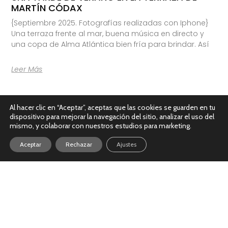
MARTÍN CÓDAX
{Septiembre 2025. Fotografías realizadas con Iphone}
Una terraza frente al mar, buena música en directo y
una copa de Alma Atlántica bien fría para brindar. Así
Leer Más
Al hacer clic en “Aceptar”, aceptas que las cookies se guarden en tu
dispositivo para mejorar la navegación del sitio, analizar el uso del
mismo, y colaborar con nuestros estudios para marketing.
Aceptar
Rechazar
Ajustes