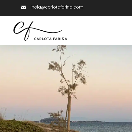
hola@carlotafarina.com