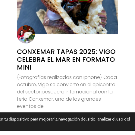
CONXEMAR TAPAS 2025: VIGO
CELEBRA EL MAR EN FORMATO
MINI
{Fotografías realizadas con Iphone} Cada
octubre, Vigo se convierte en el epicentro
del sector pesquero internacional con la
feria Conxemar, uno de los grandes
eventos del
n tu dispositivo para mejorar la navegación del sitio, analizar el uso del
Leer Más