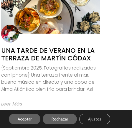
UNA TARDE DE VERANO EN LA
TERRAZA DE MARTÍN CÓDAX
{Septiembre 2025. Fotografías realizadas
con Iphone} Una terraza frente al mar,
buena música en directo y una copa de
Alma Atlántica bien fría para brindar. Así
Leer Más
Aceptar
Rechazar
Ajustes