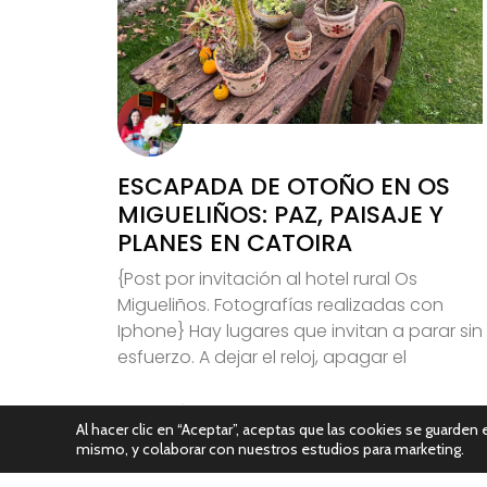
ESCAPADA DE OTOÑO EN OS
MIGUELIÑOS: PAZ, PAISAJE Y
PLANES EN CATOIRA
{Post por invitación al hotel rural Os
Migueliños. Fotografías realizadas con
Iphone} Hay lugares que invitan a parar sin
esfuerzo. A dejar el reloj, apagar el
Leer Más
Al hacer clic en “Aceptar”, aceptas que las cookies se guarden e
mismo, y colaborar con nuestros estudios para marketing.