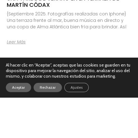
MARTÍN CÓDAX
{Septiembre 2025. Fotografías realizadas con Iphone}
Una terraza frente al mar, buena música en directo y
una copa de Alma Atlántica bien fría para brindar. Así
Leer Más
Al hacer clic en “Aceptar”, aceptas que las cookies se guarden en tu
dispositivo para mejorar la navegación del sitio, analizar el uso del
mismo, y colaborar con nuestros estudios para marketing.
Aceptar
Rechazar
Ajustes