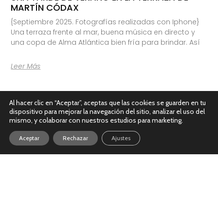
MARTÍN CÓDAX
{Septiembre 2025. Fotografías realizadas con Iphone}
Una terraza frente al mar, buena música en directo y
una copa de Alma Atlántica bien fría para brindar. Así
Leer Más
Al hacer clic en “Aceptar”, aceptas que las cookies se guarden en tu
dispositivo para mejorar la navegación del sitio, analizar el uso del
mismo, y colaborar con nuestros estudios para marketing.
Aceptar
Rechazar
Ajustes