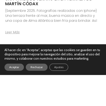
MARTÍN CÓDAX
{Septiembre 2025. Fotografías realizadas con Iphone}
Una terraza frente al mar, buena música en directo y
una copa de Alma Atlántica bien fría para brindar. Así
Leer Más
Al hacer clic en “Aceptar”, aceptas que las cookies se guarden en tu
dispositivo para mejorar la navegación del sitio, analizar el uso del
mismo, y colaborar con nuestros estudios para marketing.
Aceptar
Rechazar
Ajustes