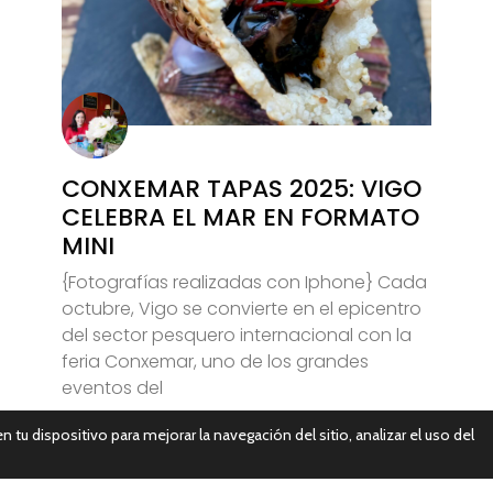
CONXEMAR TAPAS 2025: VIGO
CELEBRA EL MAR EN FORMATO
MINI
{Fotografías realizadas con Iphone} Cada
octubre, Vigo se convierte en el epicentro
del sector pesquero internacional con la
feria Conxemar, uno de los grandes
eventos del
n tu dispositivo para mejorar la navegación del sitio, analizar el uso del
Leer Más