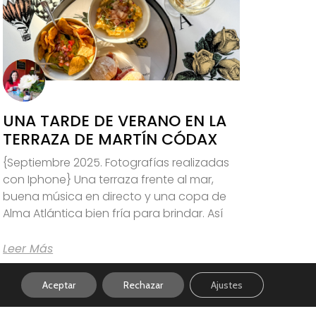
UNA TARDE DE VERANO EN LA
TERRAZA DE MARTÍN CÓDAX
{Septiembre 2025. Fotografías realizadas
con Iphone} Una terraza frente al mar,
buena música en directo y una copa de
Alma Atlántica bien fría para brindar. Así
Leer Más
Aceptar
Rechazar
Ajustes