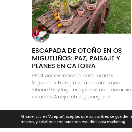
ESCAPADA DE OTOÑO EN OS
MIGUELIÑOS: PAZ, PAISAJE Y
PLANES EN CATOIRA
{Post por invitación al hotel rural Os
Migueliños. Fotografías realizadas con
Iphone} Hay lugares que invitan a parar sin
esfuerzo. A dejar el reloj, apagar el
Leer Más
Al hacer clic en “Aceptar”, aceptas que las cookies se guarden e
mismo, y colaborar con nuestros estudios para marketing.