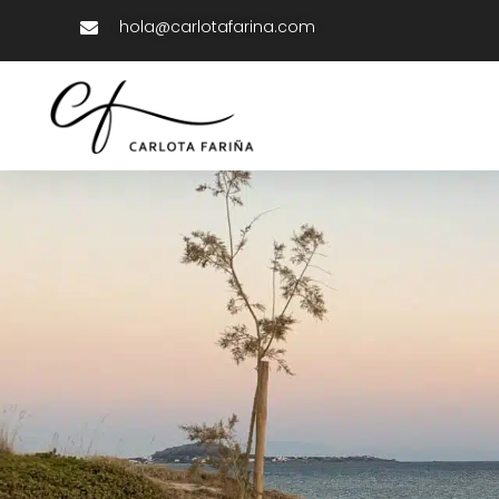
hola@carlotafarina.com