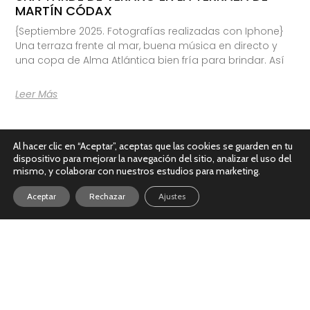
MARTÍN CÓDAX
{Septiembre 2025. Fotografías realizadas con Iphone}
Una terraza frente al mar, buena música en directo y
una copa de Alma Atlántica bien fría para brindar. Así
Leer Más
Al hacer clic en “Aceptar”, aceptas que las cookies se guarden en tu
dispositivo para mejorar la navegación del sitio, analizar el uso del
mismo, y colaborar con nuestros estudios para marketing.
Aceptar
Rechazar
Ajustes