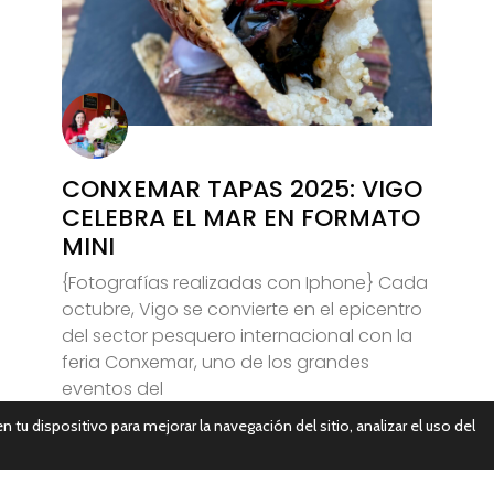
CONXEMAR TAPAS 2025: VIGO
CELEBRA EL MAR EN FORMATO
MINI
{Fotografías realizadas con Iphone} Cada
octubre, Vigo se convierte en el epicentro
del sector pesquero internacional con la
feria Conxemar, uno de los grandes
eventos del
n tu dispositivo para mejorar la navegación del sitio, analizar el uso del
Leer Más