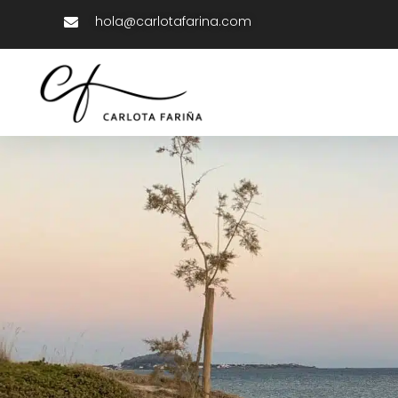
hola@carlotafarina.com