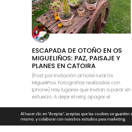
ESCAPADA DE OTOÑO EN OS
MIGUELIÑOS: PAZ, PAISAJE Y
PLANES EN CATOIRA
{Post por invitación al hotel rural Os
Migueliños. Fotografías realizadas con
Iphone} Hay lugares que invitan a parar sin
esfuerzo. A dejar el reloj, apagar el
Leer Más
Al hacer clic en “Aceptar”, aceptas que las cookies se guarden e
mismo, y colaborar con nuestros estudios para marketing.