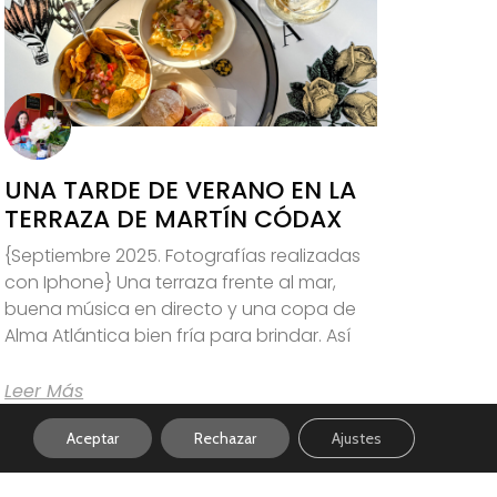
UNA TARDE DE VERANO EN LA
TERRAZA DE MARTÍN CÓDAX
{Septiembre 2025. Fotografías realizadas
con Iphone} Una terraza frente al mar,
buena música en directo y una copa de
Alma Atlántica bien fría para brindar. Así
Leer Más
Aceptar
Rechazar
Ajustes