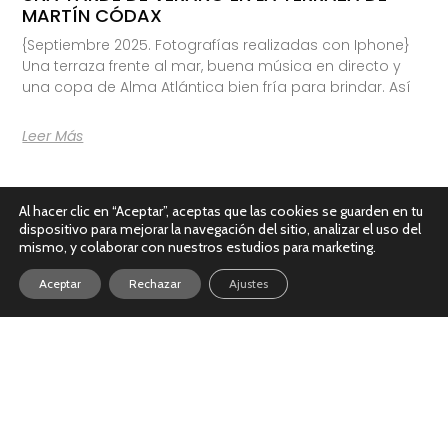
MARTÍN CÓDAX
{Septiembre 2025. Fotografías realizadas con Iphone}
Una terraza frente al mar, buena música en directo y
una copa de Alma Atlántica bien fría para brindar. Así
Leer Más
Al hacer clic en “Aceptar”, aceptas que las cookies se guarden en tu
dispositivo para mejorar la navegación del sitio, analizar el uso del
mismo, y colaborar con nuestros estudios para marketing.
Aceptar
Rechazar
Ajustes