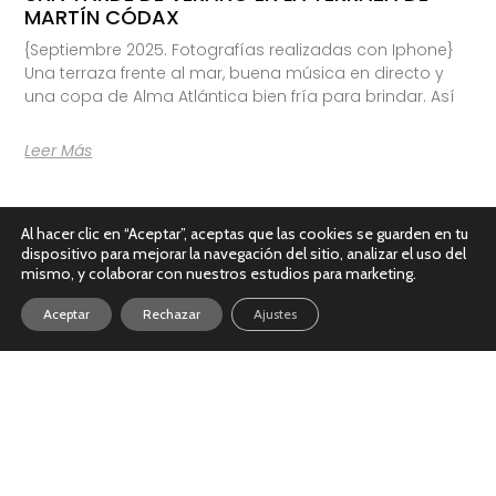
MARTÍN CÓDAX
{Septiembre 2025. Fotografías realizadas con Iphone}
Una terraza frente al mar, buena música en directo y
una copa de Alma Atlántica bien fría para brindar. Así
Leer Más
Al hacer clic en “Aceptar”, aceptas que las cookies se guarden en tu
dispositivo para mejorar la navegación del sitio, analizar el uso del
mismo, y colaborar con nuestros estudios para marketing.
Aceptar
Rechazar
Ajustes