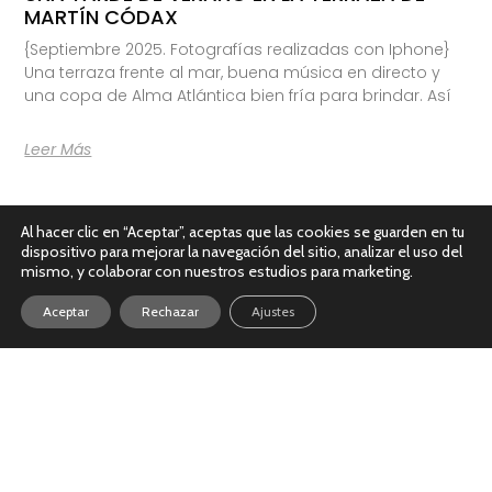
MARTÍN CÓDAX
{Septiembre 2025. Fotografías realizadas con Iphone}
Una terraza frente al mar, buena música en directo y
una copa de Alma Atlántica bien fría para brindar. Así
Leer Más
Al hacer clic en “Aceptar”, aceptas que las cookies se guarden en tu
dispositivo para mejorar la navegación del sitio, analizar el uso del
mismo, y colaborar con nuestros estudios para marketing.
Aceptar
Rechazar
Ajustes