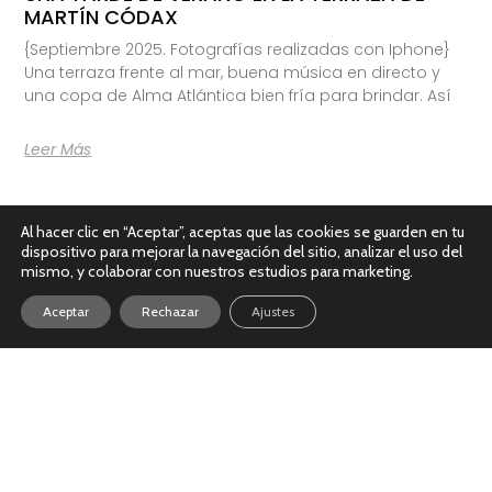
MARTÍN CÓDAX
{Septiembre 2025. Fotografías realizadas con Iphone}
Una terraza frente al mar, buena música en directo y
una copa de Alma Atlántica bien fría para brindar. Así
Leer Más
Al hacer clic en “Aceptar”, aceptas que las cookies se guarden en tu
dispositivo para mejorar la navegación del sitio, analizar el uso del
mismo, y colaborar con nuestros estudios para marketing.
Aceptar
Rechazar
Ajustes