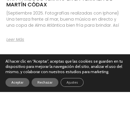
MARTÍN CÓDAX
{Septiembre 2025. Fotografías realizadas con Iphone}
Una terraza frente al mar, buena música en directo y
una copa de Alma Atlántica bien fría para brindar. Así
Leer Más
Al hacer clic en “Aceptar”, aceptas que las cookies se guarden en tu
dispositivo para mejorar la navegación del sitio, analizar el uso del
mismo, y colaborar con nuestros estudios para marketing.
Aceptar
Rechazar
Ajustes