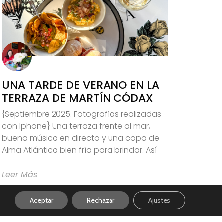
UNA TARDE DE VERANO EN LA
TERRAZA DE MARTÍN CÓDAX
{Septiembre 2025. Fotografías realizadas
con Iphone} Una terraza frente al mar,
buena música en directo y una copa de
Alma Atlántica bien fría para brindar. Así
Leer Más
Aceptar
Rechazar
Ajustes