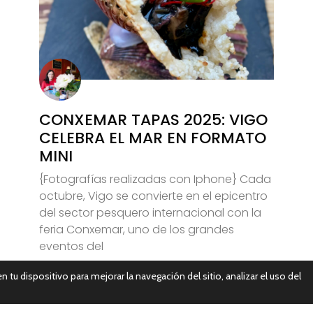
CONXEMAR TAPAS 2025: VIGO
CELEBRA EL MAR EN FORMATO
MINI
{Fotografías realizadas con Iphone} Cada
octubre, Vigo se convierte en el epicentro
del sector pesquero internacional con la
feria Conxemar, uno de los grandes
eventos del
n tu dispositivo para mejorar la navegación del sitio, analizar el uso del
Leer Más