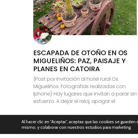
ESCAPADA DE OTOÑO EN OS
MIGUELIÑOS: PAZ, PAISAJE Y
PLANES EN CATOIRA
{Post por invitación al hotel rural Os
Migueliños. Fotografías realizadas con
Iphone} Hay lugares que invitan a parar sin
esfuerzo. A dejar el reloj, apagar el
Leer Más
Al hacer clic en “Aceptar”, aceptas que las cookies se guarden e
mismo, y colaborar con nuestros estudios para marketing.