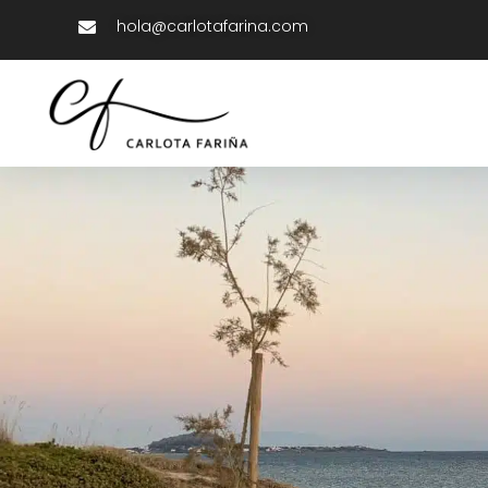
hola@carlotafarina.com