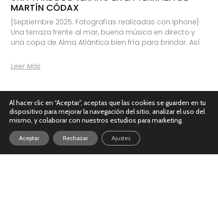
MARTÍN CÓDAX
{Septiembre 2025. Fotografías realizadas con Iphone}
Una terraza frente al mar, buena música en directo y
una copa de Alma Atlántica bien fría para brindar. Así
Leer Más
Al hacer clic en “Aceptar”, aceptas que las cookies se guarden en tu
dispositivo para mejorar la navegación del sitio, analizar el uso del
mismo, y colaborar con nuestros estudios para marketing.
Aceptar
Rechazar
Ajustes