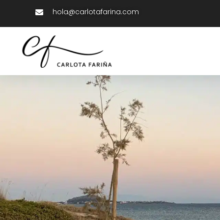
hola@carlotafarina.com