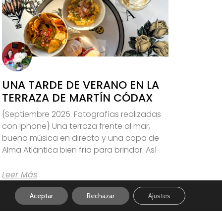
UNA TARDE DE VERANO EN LA
TERRAZA DE MARTÍN CÓDAX
{Septiembre 2025. Fotografías realizadas
con Iphone} Una terraza frente al mar,
buena música en directo y una copa de
Alma Atlántica bien fría para brindar. Así
Leer Más
Aceptar
Rechazar
Ajustes