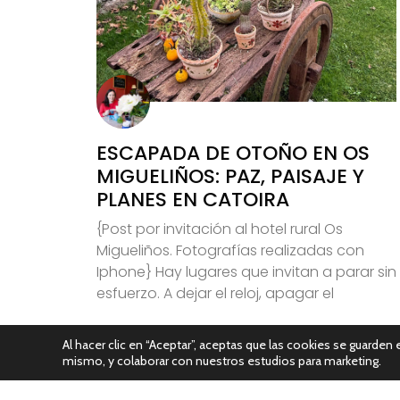
ESCAPADA DE OTOÑO EN OS
MIGUELIÑOS: PAZ, PAISAJE Y
PLANES EN CATOIRA
{Post por invitación al hotel rural Os
Migueliños. Fotografías realizadas con
Iphone} Hay lugares que invitan a parar sin
esfuerzo. A dejar el reloj, apagar el
Leer Más
Al hacer clic en “Aceptar”, aceptas que las cookies se guarden e
mismo, y colaborar con nuestros estudios para marketing.