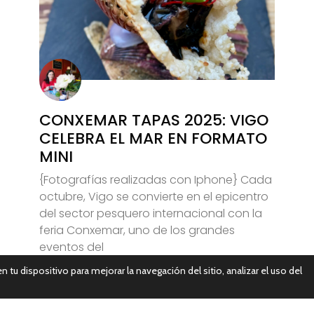
CONXEMAR TAPAS 2025: VIGO
CELEBRA EL MAR EN FORMATO
MINI
{Fotografías realizadas con Iphone} Cada
octubre, Vigo se convierte en el epicentro
del sector pesquero internacional con la
feria Conxemar, uno de los grandes
eventos del
n tu dispositivo para mejorar la navegación del sitio, analizar el uso del
Leer Más