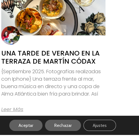
UNA TARDE DE VERANO EN LA
TERRAZA DE MARTÍN CÓDAX
{Septiembre 2025. Fotografías realizadas
con Iphone} Una terraza frente al mar,
buena música en directo y una copa de
Alma Atlántica bien fría para brindar. Así
Leer Más
Aceptar
Rechazar
Ajustes