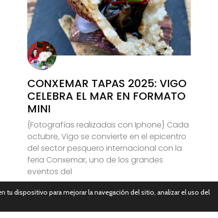
CONXEMAR TAPAS 2025: VIGO
CELEBRA EL MAR EN FORMATO
MINI
{Fotografías realizadas con Iphone} Cada
octubre, Vigo se convierte en el epicentro
del sector pesquero internacional con la
feria Conxemar, uno de los grandes
eventos del
n tu dispositivo para mejorar la navegación del sitio, analizar el uso del
Leer Más