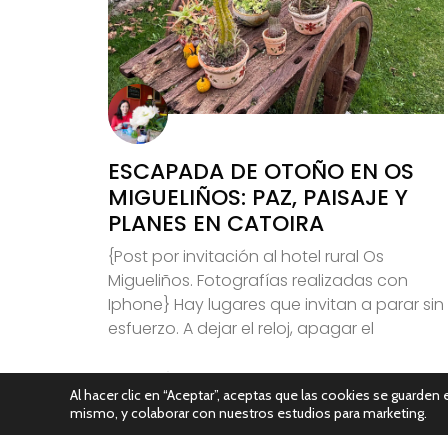
ESCAPADA DE OTOÑO EN OS
MIGUELIÑOS: PAZ, PAISAJE Y
PLANES EN CATOIRA
{Post por invitación al hotel rural Os
Migueliños. Fotografías realizadas con
Iphone} Hay lugares que invitan a parar sin
esfuerzo. A dejar el reloj, apagar el
Leer Más
Al hacer clic en “Aceptar”, aceptas que las cookies se guarden e
mismo, y colaborar con nuestros estudios para marketing.