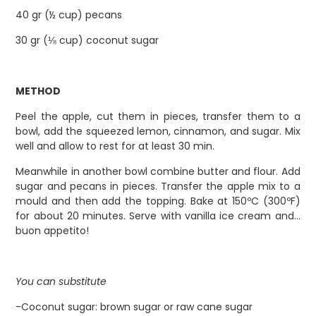
40 gr (½ cup) pecans⁣
30 gr (⅛ cup) coconut sugar⁣
METHOD
Peel the apple, cut them in pieces, transfer them to a
bowl, add the squeezed lemon, cinnamon, and sugar. ⁣Mix
well and allow to rest for at least 30 min.⁣
⁣Meanwhile in another bowl combine butter and flour. Add
sugar and pecans in pieces. ⁣Transfer the apple mix to a
mould and then add the topping. ⁣Bake at 150ºC (300ºF)
for about 20 minutes. ⁣Serve with vanilla ice cream and…
buon appetito!⁣
You can substitute
-Coconut sugar: brown sugar or raw cane sugar⁣