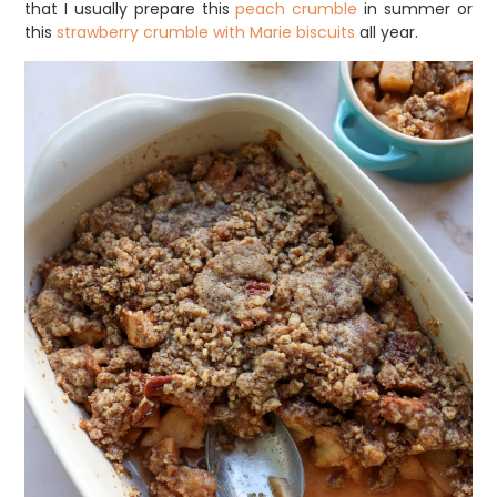
that I usually prepare this
peach crumble
in summer or
this
strawberry crumble with Marie biscuits
all year.