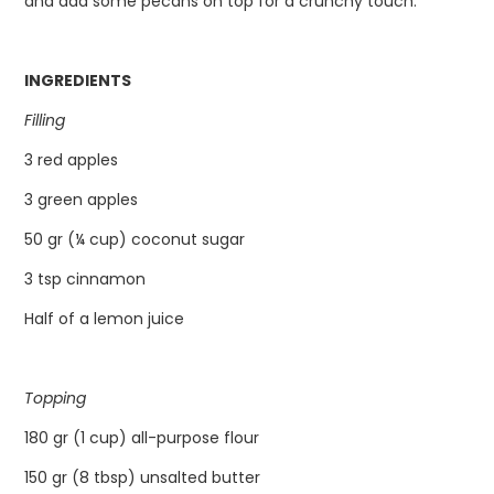
and add some pecans on top for a crunchy touch.
INGREDIENTS
Filling
⁣
3 red apples⁣
3 green apples ⁣
50 gr (¼ cup) coconut sugar⁣
3 tsp cinnamon ⁣
Half of a lemon juice⁣
Topping
⁣
180 gr (1 cup) all-purpose flour⁣
150 gr (8 tbsp) unsalted butter⁣