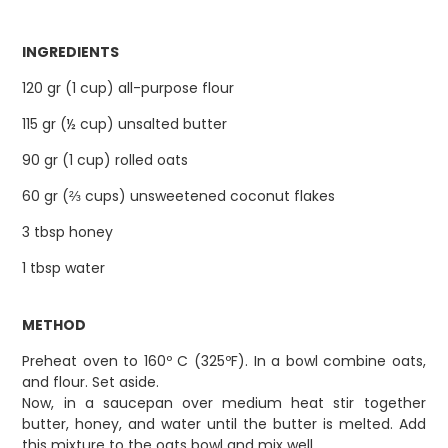
INGREDIENTS
120 gr (1 cup) all-purpose flour
115 gr (½ cup) unsalted butter
90 gr (1 cup) rolled oats
60 gr (⅔ cups) unsweetened coconut flakes
3 tbsp honey
1 tbsp water ⁣
METHOD
Preheat oven to 160º C (325ºF). In a bowl combine oats,
and flour. ⁣Set aside.
Now, in a saucepan over medium heat stir together
butter, honey, and water until the butter is melted. Add
this mixture to the oats bowl and mix well. ⁣