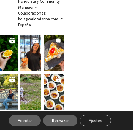
Periodista y Community
Manager ➳
Colaboraciones:
hola@carlotafarina.com 📍
España
Aceptar
Rechazar
Ajustes
Ver en Instagram