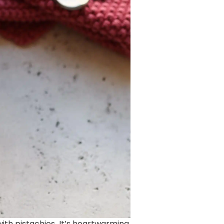
th pistachios. It’s heartwarming,