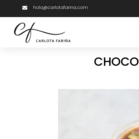
hola@carlotafarina.com
CHOCOL