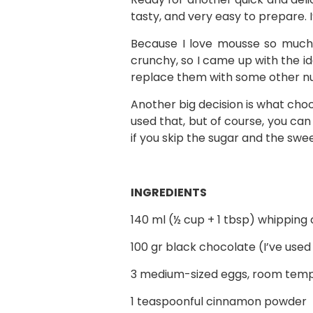
tasty, and very easy to prepare. 
Because I love mousse so much,
crunchy, so I came up with the ide
replace them with some other nut in
Another big decision is what choc
used that, but of course, you can
if you skip the sugar and the swee
INGREDIENTS
140 ml (½ cup + 1 tbsp) whipping
100 gr black chocolate (I’ve use
3 medium-sized eggs, room tem
1 teaspoonful cinnamon powder