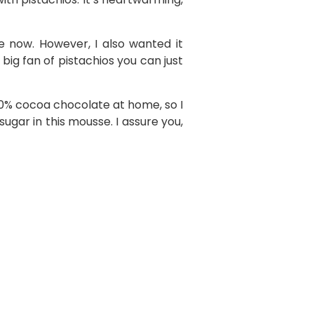
 now. However, I also wanted it
 big fan of pistachios you can just
 70% cocoa chocolate at home, so I
ugar in this mousse. I assure you,