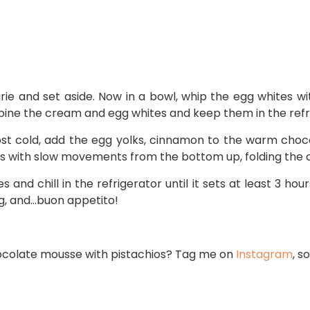
ie and set aside. Now in a bowl, whip the egg whites wit
ine the cream and egg whites and keep them in the refr
ost cold, add the egg yolks, cinnamon to the warm choc
ays with slow movements from the bottom up, folding the
es and chill in the refrigerator until it sets at least 3 h
ng, and…buon appetito!
hocolate mousse with pistachios? Tag me on
Instagram
, s