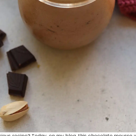
cious recipe? Today, on my blog, this chocolate mousse wi