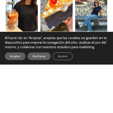
Al hacer clic en “Aceptar”, aceptas que las cookies se guarden en tu
dispositivo para mejorar la navegación del sitio, analizar el uso del
Ver en Instagram
mismo, y colaborar con nuestros estudios para marketing.
Aceptar
Rechazar
Ajustes
Política de Cookies
|
Política de Privacidad
|
Aviso Legal
© Copyright 2026