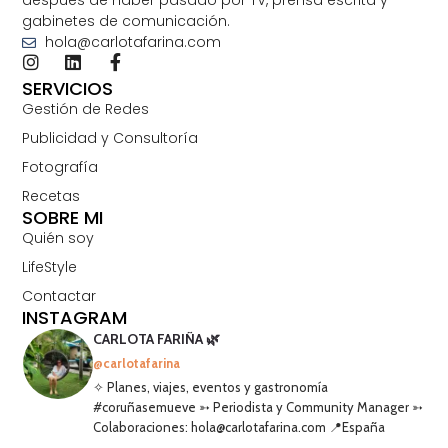
después de haber pasado por TV, prensa escrita y
gabinetes de comunicación.
hola@carlotafarina.com
SERVICIOS
Gestión de Redes
Publicidad y Consultoría
Fotografía
Recetas
SOBRE MI
Quién soy
LifeStyle
Contactar
INSTAGRAM
CARLOTA FARIÑA 🌿
@carlotafarina
✧ Planes, viajes, eventos y gastronomía
#coruñasemueve ➳ Periodista y Community Manager ➳
Colaboraciones: hola@carlotafarina.com 📍España