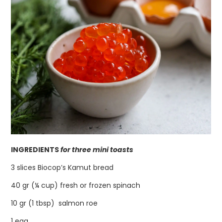
INGREDIENTS
for three mini toasts
3 slices Biocop’s Kamut bread
40 gr (¼ cup) fresh or frozen spinach
10 gr (1 tbsp) salmon roe
1 egg