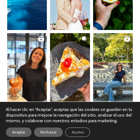
Al hacer clic en “Aceptar”, aceptas que las cookies se guarden en tu
dispositivo para mejorar la navegación del sitio, analizar el uso del
Ver en Instagram
mismo, y colaborar con nuestros estudios para marketing.
Aceptar
Rechazar
Ajustes