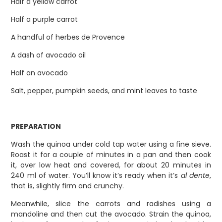
Half a yellow carrot
Half a purple carrot
A handful of herbes de Provence
A dash of avocado oil
Half an avocado
Salt, pepper, pumpkin seeds, and mint leaves to taste
PREPARATION
Wash the quinoa under cold tap water using a fine sieve.
Roast it for a couple of minutes in a pan and then cook
it, over low heat and covered, for about 20 minutes in
240 ml of water. You’ll know it’s ready when it’s
al dente
,
that is, slightly firm and crunchy.
Meanwhile, slice the carrots and radishes using a
mandoline and then cut the avocado. Strain the quinoa,