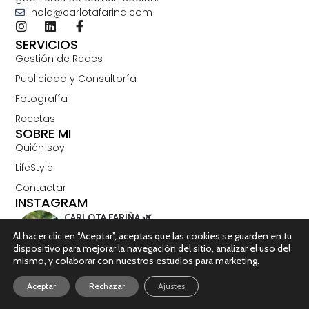
hola@carlotafarina.com
SERVICIOS
Gestión de Redes
Publicidad y Consultoría
Fotografía
Recetas
SOBRE MI
Quién soy
LifeStyle
Contactar
INSTAGRAM
CARLOTA FARIÑA 🌿
@carlotafarina
Al hacer clic en “Aceptar”, aceptas que las cookies se guarden en tu
dispositivo para mejorar la navegación del sitio, analizar el uso del
✧ Planes, viajes, eventos y gastronomía
mismo, y colaborar con nuestros estudios para marketing.
#coruñasemueve ➳ Periodista y Community Manager ➳
Colaboraciones: hola@carlotafarina.com 📍España
Aceptar
Rechazar
Ajustes