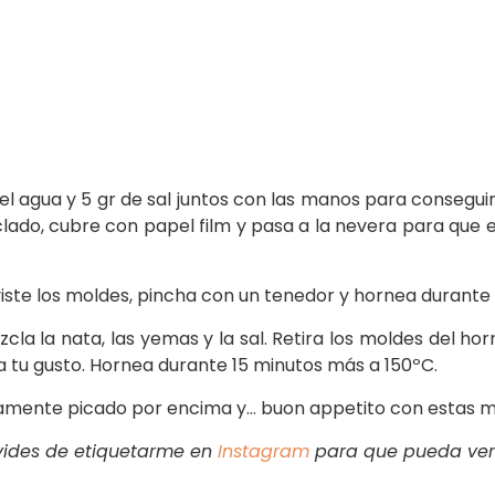
, el agua y 5 gr de sal juntos con las manos para consegui
ado, cubre con papel film y pasa a la nevera para que 
viste los moldes, pincha con un tenedor y hornea durante
la la nata, las yemas y la sal. Retira los moldes del ho
a tu gusto. Hornea durante 15 minutos más a 150ºC.
viamente picado por encima y… buon appetito con estas mi
lvides de etiquetarme en
Instagram
para que pueda ver