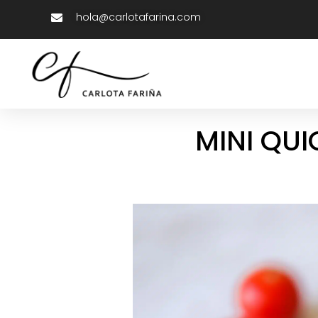
hola@carlotafarina.com
MINI QU