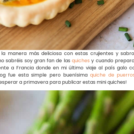
la manera más deliciosa con estas crujientes y sabr
o sabréis soy gran fan de las
quiches
y cuando preparo 
te a Francia donde en mi último viaje al país galo c
log fue esta simple pero buenísima
quiche de puerro
esperar a primavera para publicar estas mini quiches!