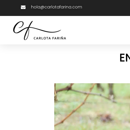
hola@carlotafarina.com
E