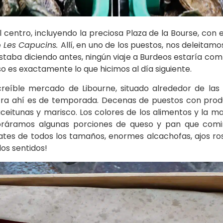
el centro, incluyendo la preciosa Plaza de la Bourse, con
e
Les Capucins.
Allí, en uno de los puestos, nos deleitam
staba diciendo antes, ningún viaje a Burdeos estaría compl
so es exactamente lo que hicimos al día siguiente.
reíble mercado de Libourne, situado alrededor de las c
tra ahí es de temporada. Decenas de puestos con produ
aceitunas y marisco. Los colores de los alimentos y la 
práramos algunas porciones de queso y pan que com
ates de todos los tamaños, enormes alcachofas, ajos ro
los sentidos!