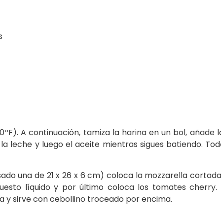
s
0ºF). A continuación, tamiza la harina en un bol, añade
la leche y luego el aceite mientras sigues batiendo. T
sado una de 21 x 26 x 6 cm) coloca la mozzarella cortad
uesto líquido y por último coloca los tomates cherry. 
la y sirve con cebollino troceado por encima.